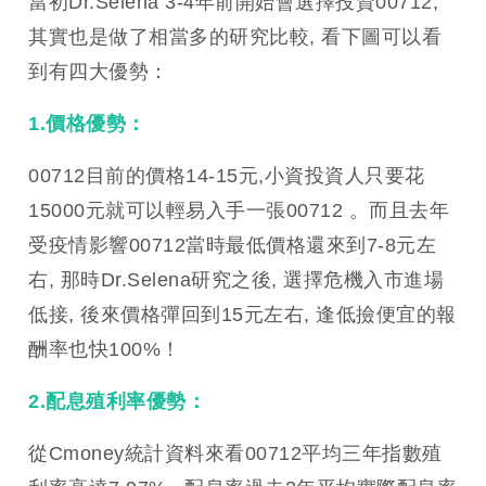
當初Dr.Selena 3-4年前開始會選擇投資00712,
其實也是做了相當多的研究比較, 看下圖可以看
到有四大優勢：
1.價格優勢：
00712目前的價格14-15元,小資投資人只要花
15000元就可以輕易入手一張00712 。而且去年
受疫情影響00712當時最低價格還來到7-8元左
右, 那時Dr.Selena研究之後, 選擇危機入市進場
低接, 後來價格彈回到15元左右, 逢低撿便宜的報
酬率也快100%！
2.配息殖利率優勢：
從Cmoney統計資料來看00712平均三年指數殖