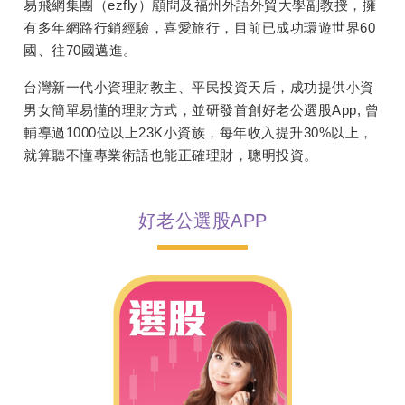
易飛網集團（ezfly）顧問及福州外語外貿大學副教授，擁
有多年網路行銷經驗，喜愛旅行，目前已成功環遊世界60
國、往70國邁進。
台灣新一代小資理財教主、平民投資天后，成功提供小資
男女簡單易懂的理財方式，並研發首創好老公選股App, 曾
輔導過1000位以上23K小資族，每年收入提升30%以上，
就算聽不懂專業術語也能正確理財，聰明投資。
好老公選股APP