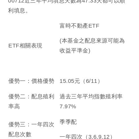
00712近三年平均填息天數為47.33天都可以順
利填息。
富時不動產ETF
(本基金之配息來源可能為
ETF相關表現
收益平準金)
優勢一：價格優勢
15.05元（6/11）
優勢二：配息殖利
過去三年平均指數殖利率
率高
7.97%
季季配
優勢三：一年四次
配息次數
一年四次（3,6,9,12）