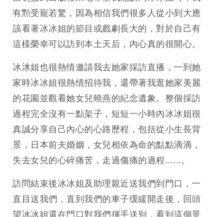
有㸃受寵若驚，因為相信我們很多人從小到大應
該看著冰冰姐的節目或戲劇長大的，對於自己有
這樣榮幸可以訪到本土天后，內心真的很開心。
冰𣲙姐也很熱情邀請我去她家採訪直播，一到她
家時冰冰姐很熱情招待我，還帶著我逛她家美麗
的花園並觀看她女兒曉燕的紀念遺象。整個採訪
過程完全沒有一點架子，短短一小時內冰冰姐很
真誠分享自己內心的心路歷程，包括從小生長背
景，日本前夫婚姻，女兒相依為命的點點滴滴，
失去女兒的心碎痛苦，走過傷痛的過程......。
訪問結束後冰冰姐及助理親近送我們到門口，一
直目送我們，直到我們的車子缓緩開走後，回頭
望冰冰姐還在門口對我們揮手送別，看到這個景