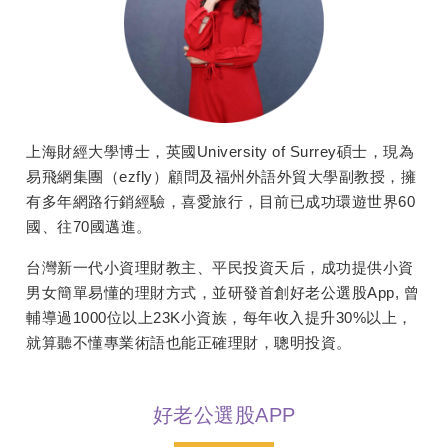
上海財經大學博士，英國University of Surrey碩士，現為
易飛網集團（ezfly）顧問及福州外語外貿大學副教授，擁
有多年網路行銷經驗，喜愛旅行，目前已成功環遊世界60
國、往70國邁進。
台灣新一代小資理財教主、平民投資天后，成功提供小資
男女簡單易懂的理財方式，並研發首創好老公選股App, 曾
輔導過1000位以上23K小資族，每年收入提升30%以上，
就算聽不懂專業術語也能正確理財，聰明投資。
好老公選股APP