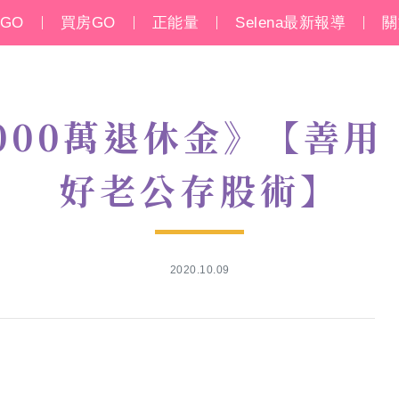
GO
買房GO
正能量
Selena最新報導
關
000萬退休金》【善用
好老公存股術】
2020.10.09