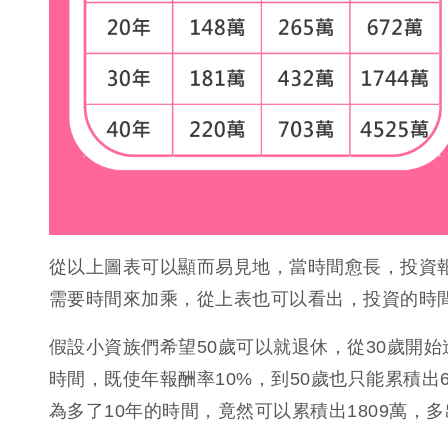
從以上圖表可以顯而易見地，當時間愈長，投資
需要時間來加乘，從上表也可以看出，投資的時
假設小資族們希望50歲可以就退休，從30歲開始
時間，既使年報酬率10%，到50歲也只能累積出
為多了10年的時間，竟然可以累積出1809萬，