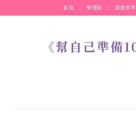
首頁
學理財
環遊世界
《幫自己準備1