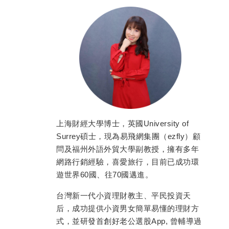
上海財經大學博士，英國University of
Surrey碩士，現為易飛網集團（ezfly）顧
問及福州外語外貿大學副教授，擁有多年
網路行銷經驗，喜愛旅行，目前已成功環
遊世界60國、往70國邁進。
台灣新一代小資理財教主、平民投資天
后，成功提供小資男女簡單易懂的理財方
式，並研發首創好老公選股App, 曾輔導過