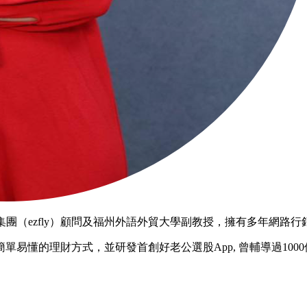
，現為易飛網集團（ezfly）顧問及福州外語外貿大學副教授，擁有多年
易懂的理財方式，並研發首創好老公選股App, 曾輔導過1000