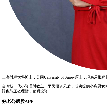
上海財經大學博士，英國University of Surrey碩士
台灣新一代小資理財教主、平民投資天后，成功提供小資男女簡單
語也能正確理財，聰明投資。
好老公選股APP