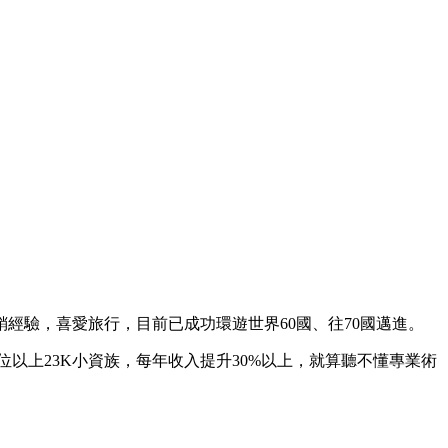
網路行銷經驗，喜愛旅行，目前已成功環遊世界60國、往70國邁進。
位以上23K小資族，每年收入提升30%以上，就算聽不懂專業術